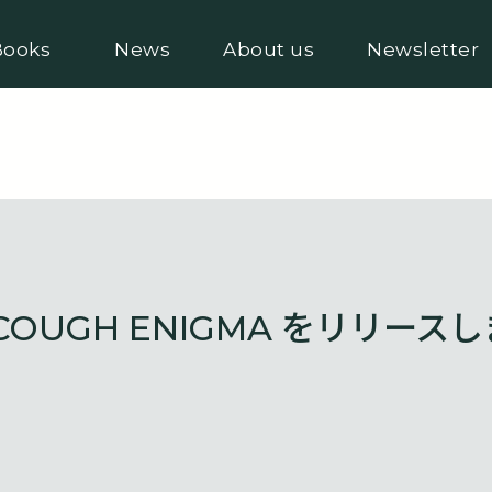
Books
News
About us
Newsletter
C COUGH ENIGMA をリリース