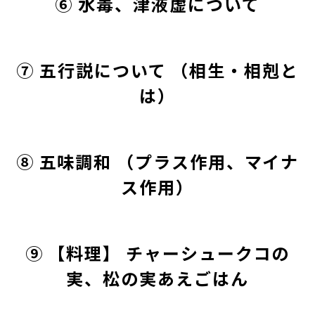
⑥ 水毒、津液虚について
⑦ 五行説について （相生・相剋と
は）
⑧ 五味調和 （プラス作用、マイナ
ス作用）
⑨ 【料理】 チャーシュークコの
実、松の実あえごはん